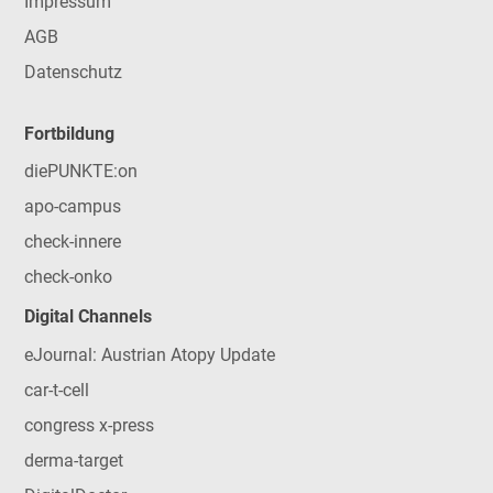
Impressum
AGB
Datenschutz
Fortbildung
diePUNKTE:on
apo-campus
check-innere
check-onko
Digital Channels
eJournal: Austrian Atopy Update
car-t-cell
congress x-press
derma-target