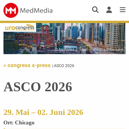
© Nicholas J. Klein – stock.adobe.com
« congress x-press
| ASCO 2026
ASCO 2026
29. Mai – 02. Juni 2026
Ort: Chicago