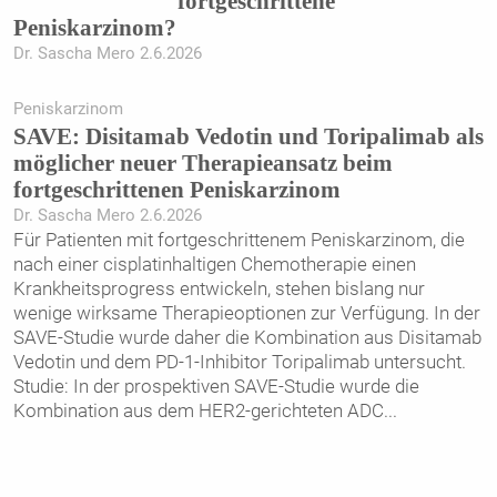
fortgeschrittene
Univ.-Prof. Dr. Shahrokh F. Shariat, Dr. Kilian
Peniskarzinom?
Dr. Sascha Mero 2.6.2026
Gust und Team
Universitätsklinik für Urologie, Medizinische Universität
Peniskarzinom
Wien
SAVE: Disitamab Vedotin und Toripalimab als
möglicher neuer Therapieansatz beim
fortgeschrittenen Peniskarzinom
Dr. Sascha Mero 2.6.2026
Für Patienten mit fortgeschrittenem Peniskarzinom, die
nach einer cisplatinhaltigen Chemotherapie einen
Krankheitsprogress entwickeln, stehen bislang nur
wenige wirksame Therapieoptionen zur Verfügung. In der
SAVE-Studie wurde daher die Kombination aus Disitamab
Vedotin und dem PD-1-Inhibitor Toripalimab untersucht.
Studie: In der prospektiven SAVE-Studie wurde die
Kombination aus dem HER2-gerichteten ADC
...