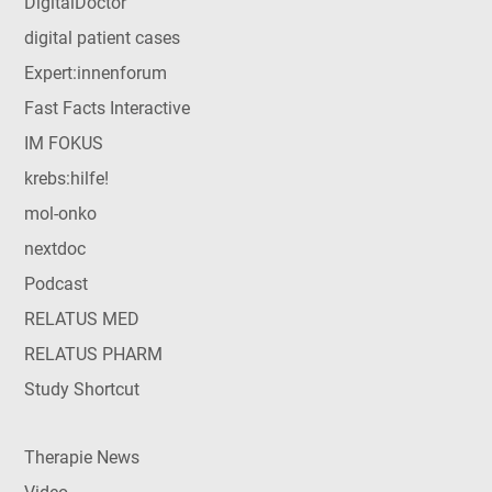
DigitalDoctor
digital patient cases
Expert:innenforum
Fast Facts Interactive
IM FOKUS
krebs:hilfe!
mol-onko
nextdoc
Podcast
RELATUS MED
RELATUS PHARM
Study Shortcut
Therapie News