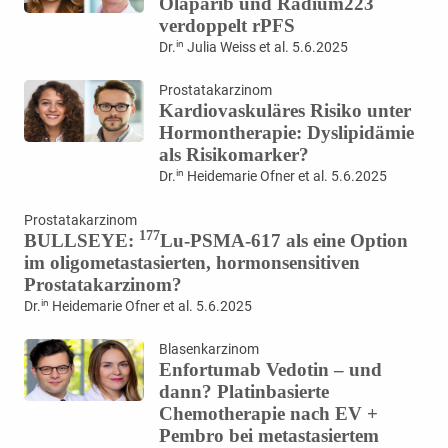
Olaparib und Radium223
verdoppelt rPFS
in
Dr.
Julia Weiss et al. 5.6.2025
Prostatakarzinom
Kardiovaskuläres Risiko unter
Hormontherapie: Dyslipidämie
als Risikomarker?
in
Dr.
Heidemarie Ofner et al. 5.6.2025
Prostatakarzinom
177
BULLSEYE:
Lu-PSMA-617 als eine Option
im oligometastasierten, hormonsensitiven
Prostatakarzinom?
in
Dr.
Heidemarie Ofner et al. 5.6.2025
Blasenkarzinom
Enfortumab Vedotin – und
dann? Platinbasierte
Chemotherapie nach EV +
Pembro bei metastasiertem