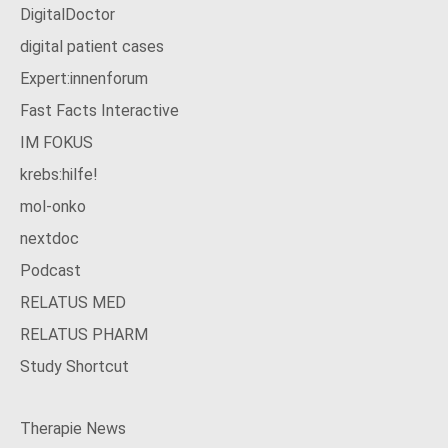
DigitalDoctor
digital patient cases
Expert:innenforum
Fast Facts Interactive
IM FOKUS
krebs:hilfe!
mol-onko
nextdoc
Podcast
RELATUS MED
RELATUS PHARM
Study Shortcut
Therapie News