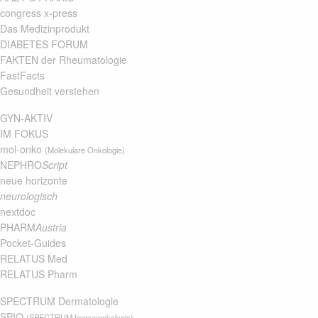
congress x-press
Das Medizinprodukt
DIABETES FORUM
FAKTEN der Rheumatologie
FastFacts
Gesundheit verstehen
GYN-AKTIV
IM FOKUS
mol-onko
(Molekulare Onkologie)
NEPHRO
Script
neue horizonte
neurologisch
nextdoc
PHARM
Austria
Pocket-Guides
RELATUS Med
RELATUS Pharm
SPECTRUM Dermatologie
SPIO
(SPECTRUM Immunonkologie)