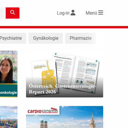
Log-in
Menü
Psychiatrie
Gynäkologie
Pharmazie
Österreich. Gastroenterologie-
Report 2026