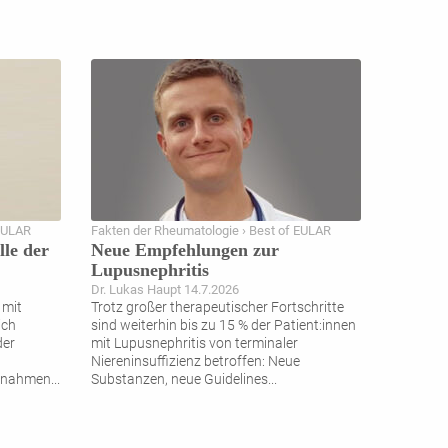
 EULAR
Fakten der Rheumatologie › Best of EULAR
lle der
Neue Empfehlungen zur
Lupusnephritis
Dr. Lukas Haupt 14.7.2026
 mit
Trotz großer therapeutischer Fortschritte
ich
sind weiterhin bis zu 15 % der Patient:innen
der
mit Lupusnephritis von terminaler
Niereninsuffizienz betroffen: Neue
aßnahmen
...
Substanzen, neue Guidelines
...