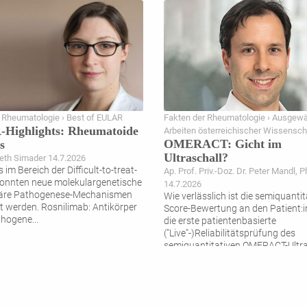
 Rheumatologie › Best of EULAR
Fakten der Rheumatologie › Ausgewä
Highlights: Rheumatoide
Arbeiten österreichischer Wissensch
OMERACT: Gicht im
s
Ultraschall?
eth Simader 14.7.2026
im Bereich der Difficult-to-treat-
Ap. Prof. Priv.-Doz. Dr. Peter Mandl, 
onnten neue molekulargenetische
14.7.2026
uläre Pathogenese-Mechanismen
Wie verlässlich ist die semiquantit
t werden. Rosnilimab: Antikörper
Score-Bewertung an den Patient:i
thogene
...
die erste patientenbasierte
("Live"-)Reliabilitätsprüfung des
semiquantitativen OMERACT-Ultra
Score
...