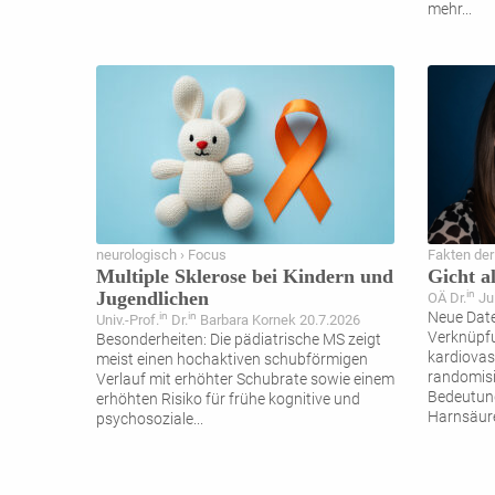
mehr
...
neurologisch › Focus
Fakten der
Multiple Sklerose bei Kindern und
Gicht a
Jugendlichen
in
OÄ Dr.
Jul
Neue Date
in
in
Univ.-Prof.
Dr.
Barbara Kornek 20.7.2026
Verknüpfu
Besonderheiten: Die pädiatrische MS zeigt
kardiovas
meist einen hochaktiven schubförmigen
randomisi
Verlauf mit erhöhter Schubrate sowie einem
Bedeutung
erhöhten Risiko für frühe kognitive und
Harnsäur
psychosoziale
...