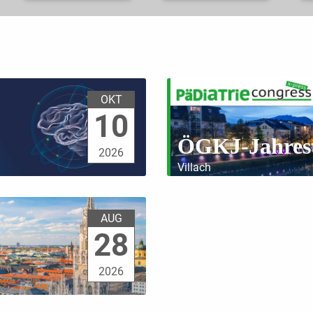
OKT
10
ÖGKJ-Jahres
2026
Villach
AUG
28
2026