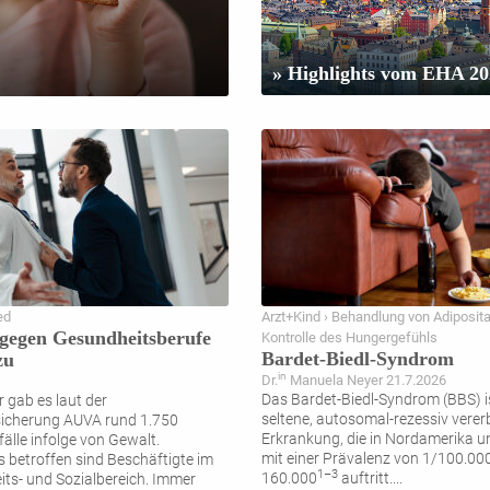
» Highlights vom EHA 20
ed
Arzt+Kind › Behandlung von Adiposit
gegen Gesundheitsberufe
Kontrolle des Hungergefühls
Bardet-Biedl-Syndrom
zu
in
Dr.
Manuela Neyer 21.7.2026
Das Bardet-Biedl-Syndrom (BBS) is
r gab es laut der
seltene, autosomal-rezessiv verer
sicherung AUVA rund 1.750
Erkrankung, die in Nordamerika 
älle infolge von Gewalt.
mit einer Prävalenz von 1/100.00
 betroffen sind Beschäftigte im
1–3
160.000
auftritt.
...
ts- und Sozialbereich. Immer