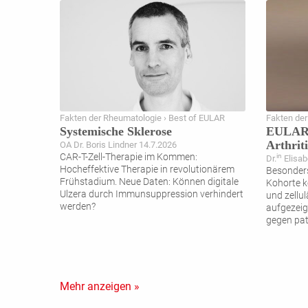
Fakten der Rheumatologie › Best of EULAR
Fakten der
Systemische Sklerose
EULAR-
Arthriti
OA Dr. Boris Lindner 14.7.2026
CAR-T-Zell-Therapie im Kommen:
in
Dr.
Elisab
Hocheffektive Therapie in revolutionärem
Besonders 
Frühstadium. Neue Daten: Können digitale
Kohorte k
Ulzera durch Immunsuppression verhindert
und zell
werden?
aufgezeig
gegen pa
Mehr anzeigen »