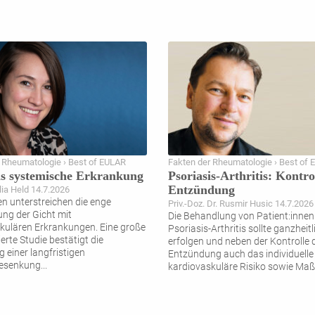
 Rheumatologie › Best of EULAR
Fakten der Rheumatologie › Best of
ls systemische Erkrankung
Psoriasis-Arthritis: Kontro
Entzündung
ia Held 14.7.2026
n unterstreichen die enge
Priv.-Doz. Dr. Rusmir Husic 14.7.2026
ng der Gicht mit
Die Behandlung von Patient:innen
kulären Erkrankungen. Eine große
Psoriasis-Arthritis sollte ganzheitl
erte Studie bestätigt die
erfolgen und neben der Kontrolle 
 einer langfristigen
Entzündung auch das individuelle
esenkung
...
kardiovaskuläre Risiko sowie M