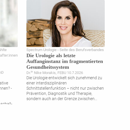
hlte
Spectrum Urologie › Seite des Berufsverbandes
Die Urologie als letzte
after:innen
Auffanginstanz im fragmentierten
Gesundheitssystem
in
PhD
Dr.
Nike Morakis, FEBU 10.7.2026
Die Urologie entwickelt sich zunehmend zu
ative
einer interdisziplinären
nnen? -
Schnittstellenfunktion – nicht nur zwischen
Prävention, Diagnostik und Therapie,
sondern auch an der Grenze zwischen
...
schall-