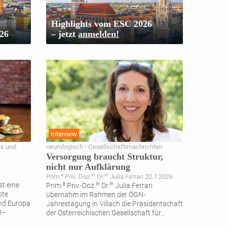
Highlights vom ESC 2026
26
– jetzt
anmelden!
Interview
as und
neurologisch › Gesellschaftsnachrichten
Versorgung braucht Struktur,
nicht nur Aufklärung
a
in
in
Prim.
Priv.-Doz.
Dr.
Julia Ferrari 20.7.2026
a
in
in
t eine
Prim.
Priv.-Doz.
Dr.
Julia Ferrari
bte
übernahm im Rahmen der ÖGN-
und Europa
Jahrestagung in Villach die Präsidentschaft
0–
der Österreichischen Gesellschaft für
...