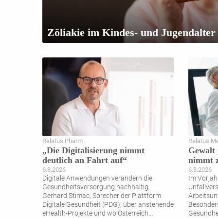
Zöliakie im Kindes- und Jugendalter
Relatus Pharm
Relatus M
„Die Digitalisierung nimmt
Gewalt 
deutlich an Fahrt auf“
nimmt 
6.8.2026
6.8.2026
Digitale Anwendungen verändern die
Im Vorjah
Gesundheitsversorgung nachhaltig.
Unfallver
Gerhard Stimac, Sprecher der Plattform
Arbeitsunf
Digitale Gesundheit (PDG), über anstehende
Besonders
eHealth-Projekte und wo Österreich
...
Gesundhei