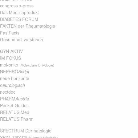
congress x-press
Das Medizinprodukt
DIABETES FORUM
FAKTEN der Rheumatologie
FastFacts
Gesundheit verstehen
GYN-AKTIV
IM FOKUS
mol-onko
(Molekulare Onkologie)
NEPHRO
Script
neue horizonte
neurologisch
nextdoc
PHARM
Austria
Pocket-Guides
RELATUS Med
RELATUS Pharm
SPECTRUM Dermatologie
SPIO
(SPECTRUM Immunonkologie)