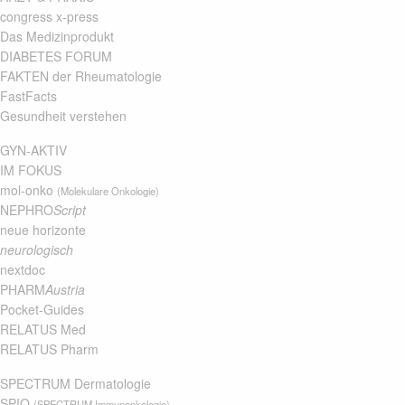
congress x-press
Das Medizinprodukt
DIABETES FORUM
FAKTEN der Rheumatologie
FastFacts
Gesundheit verstehen
GYN-AKTIV
IM FOKUS
mol-onko
(Molekulare Onkologie)
NEPHRO
Script
neue horizonte
neurologisch
nextdoc
PHARM
Austria
Pocket-Guides
RELATUS Med
RELATUS Pharm
SPECTRUM Dermatologie
SPIO
(SPECTRUM Immunonkologie)