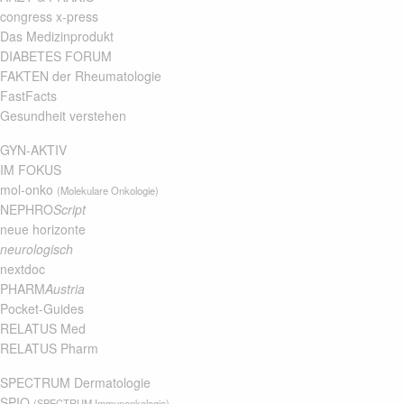
congress x-press
Das Medizinprodukt
DIABETES FORUM
FAKTEN der Rheumatologie
FastFacts
Gesundheit verstehen
GYN-AKTIV
IM FOKUS
mol-onko
(Molekulare Onkologie)
NEPHRO
Script
neue horizonte
neurologisch
nextdoc
PHARM
Austria
Pocket-Guides
RELATUS Med
RELATUS Pharm
SPECTRUM Dermatologie
SPIO
(SPECTRUM Immunonkologie)