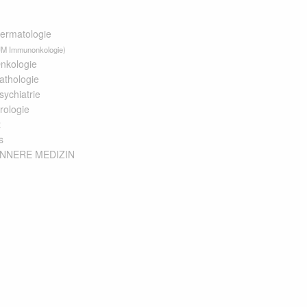
rmatologie
 Immunonkologie)
kologie
thologie
chiatrie
ologie
t
s
INNERE MEDIZIN