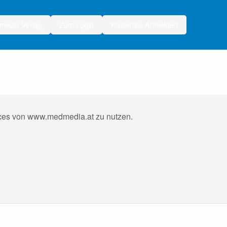
media Verlag
Zum Login
Kostenlos Anmelden
vices von www.medmedia.at zu nutzen.