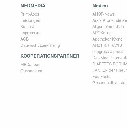
MEDMEDIA
Medien
Print-Abos
AHOP-News
Leistungen
Ärzte Krone: die Zei
Kontakt
Allgemeinmedizin
Impressum
APOKolleg
AGB
Apotheker Krone
Datenschutzerklärung
ARZT & PRAXIS
congress x-press
KOOPERATIONSPARTNER
Das Medizinproduk
DIABETES FORU
MEDahead
FAKTEN der Rheum
Onconovum
FastFacts
Gesundheit verste