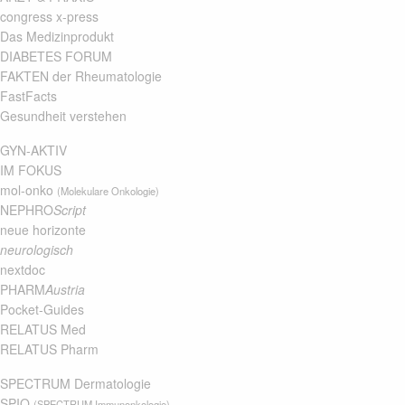
congress x-press
Das Medizinprodukt
DIABETES FORUM
FAKTEN der Rheumatologie
FastFacts
Gesundheit verstehen
GYN-AKTIV
IM FOKUS
mol-onko
(Molekulare Onkologie)
NEPHRO
Script
neue horizonte
neurologisch
nextdoc
PHARM
Austria
Pocket-Guides
RELATUS Med
RELATUS Pharm
SPECTRUM Dermatologie
SPIO
(SPECTRUM Immunonkologie)