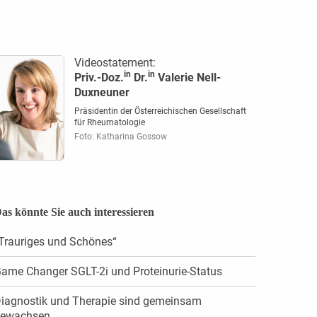
Videostatement:
in
in
Priv.-Doz.
Dr.
Valerie Nell-
Duxneuner
Präsidentin der Österreichischen Gesellschaft
für Rheumatologie
Foto: Katharina Gossow
as könnte Sie auch interessieren
Trauriges und Schönes“
ame Changer SGLT-2i und Proteinurie-Status
iagnostik und Therapie sind gemeinsam
ewachsen