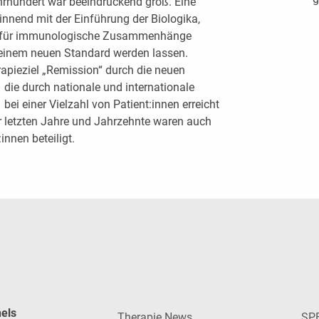
hrhundert war beeindruckend groß. Eine
nnend mit der Einführung der Biologika,
s für immunologische Zusammenhänge
u einem neuen Standard werden lassen.
rapieziel „Remission“ durch die neuen
ie durch nationale und internationale
ei einer Vielzahl von Patient:innen erreicht
 letzten Jahre und Jahrzehnte waren auch
innen beteiligt.
nels
Therapie News
SP