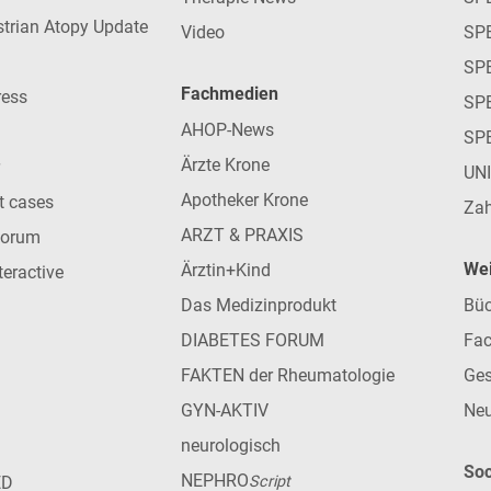
strian Atopy Update
Video
SP
SP
Fachmedien
ress
SPE
AHOP-News
SP
Ärzte Krone
UN
Apotheker Krone
nt cases
Zah
ARZT & PRAXIS
forum
Wei
Ärztin+Kind
teractive
Das Medizinprodukt
Büc
DIABETES FORUM
Fac
FAKTEN der Rheumatologie
Ges
GYN-AKTIV
Neu
neurologisch
Soc
NEPHRO
ED
Script