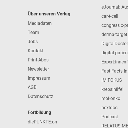
eJournal: Au
Über unseren Verlag
car-t-cell
Mediadaten
congress x-p
Team
derma-target
Jobs
DigitalDoctor
Kontakt
digital patie
Print-Abos
Expert:innen
Newsletter
Fast Facts In
Impressum
IM FOKUS
AGB
krebs:hilfe!
Datenschutz
mol-onko
nextdoc
Fortbildung
Podcast
diePUNKTE:on
RELATUS M