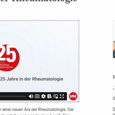
D
„
G
D
inn einer neuen Ära der Rheumatologie. Der
g