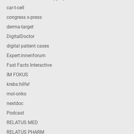
car-t-cell
congress x-press
derma-target
DigitalDoctor
digital patient cases
Expert:innenforum
Fast Facts Interactive
IM FOKUS
krebs:hilfe!
mol-onko
nextdoc
Podcast
RELATUS MED
RELATUS PHARM