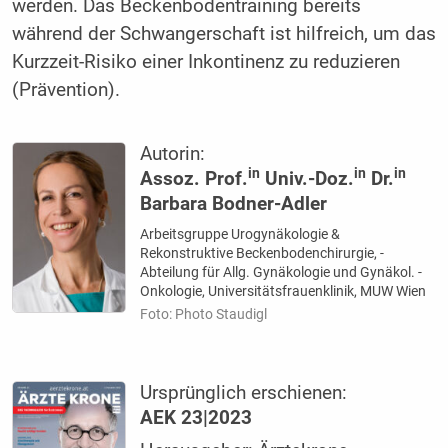
werden. Das Beckenbodentraining bereits
während der Schwangerschaft ist hilfreich, um das
Kurzzeit-Risiko einer Inkontinenz zu reduzieren
(Prävention).
Autorin:
in
in
in
Assoz. Prof.
Univ.-Doz.
Dr.
Barbara Bodner-Adler
Arbeitsgruppe Urogynäko­logie &
Rekonstruktive ­Beckenbodenchirurgie, ­
Abteilung für Allg. ­Gynäkologie und ­Gynäkol. ­
Onkologie, Universitätsfrauenklinik, MUW Wien
Foto: Photo Staudigl
Ursprünglich erschienen:
AEK 23|2023