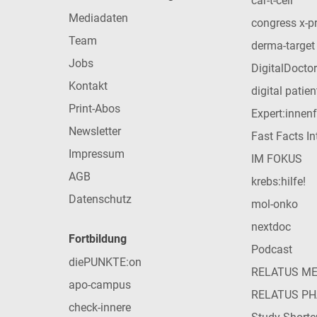
car-t-cell
Mediadaten
congress x-p
Team
derma-target
Jobs
DigitalDoctor
Kontakt
digital patie
Print-Abos
Expert:innen
Newsletter
Fast Facts In
Impressum
IM FOKUS
AGB
krebs:hilfe!
Datenschutz
mol-onko
nextdoc
Fortbildung
Podcast
diePUNKTE:on
RELATUS M
apo-campus
RELATUS P
check-innere