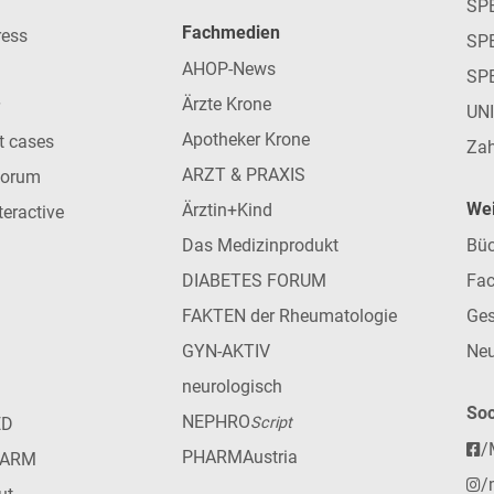
SP
Fachmedien
ress
SPE
AHOP-News
SP
Ärzte Krone
UN
Apotheker Krone
nt cases
Zah
ARZT & PRAXIS
forum
Wei
Ärztin+Kind
teractive
Das Medizinprodukt
Büc
DIABETES FORUM
Fac
FAKTEN der Rheumatologie
Ges
GYN-AKTIV
Neu
neurologisch
Soc
NEPHRO
ED
Script
/
PHARMAustria
HARM
/