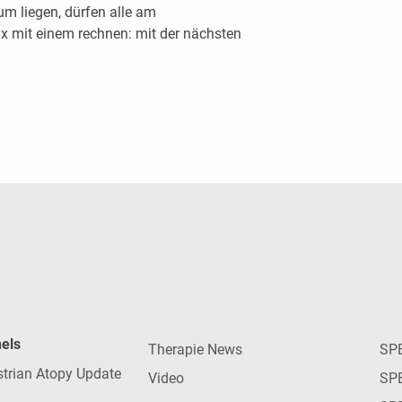
m liegen, dürfen alle am
ix mit einem rechnen: mit der nächsten
nels
Therapie News
SP
strian Atopy Update
Video
SP