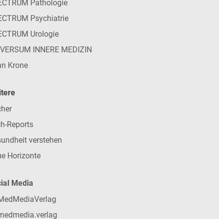
ECTRUM Pathologie
CTRUM Psychiatrie
ECTRUM Urologie
IVERSUM INNERE MEDIZIN
n Krone
tere
her
h-Reports
undheit verstehen
e Horizonte
ial Media
MedMediaVerlag
medmedia.verlag