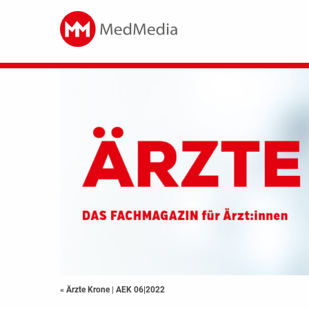
« Ärzte Krone
|
AEK 06|2022