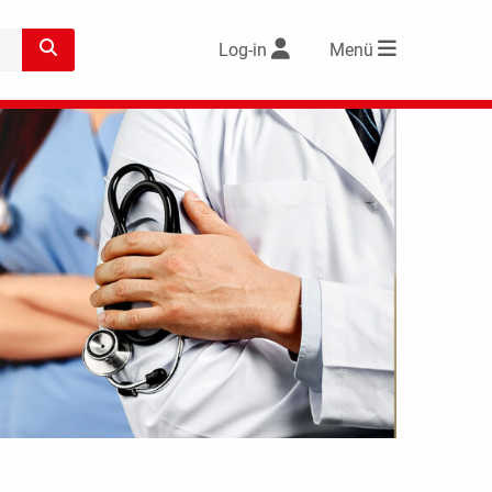
Log-in
Menü