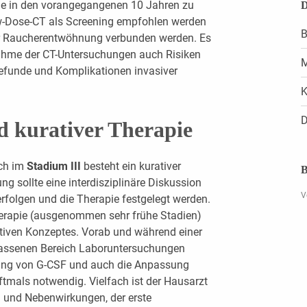
die in den vorangegangenen 10 Jahren zu
D
ow-Dose-CT als Screening empfohlen werden
B
ner Raucherentwöhnung verbunden werden. Es
nahme der CT-Untersuchungen auch Risiken
M
Befunde und Komplikationen invasiver
K
D
d kurativer Therapie
uch im
Stadium III
besteht ein kurativer
B
g sollte eine interdisziplinäre Diskussion
V
rfolgen und die Therapie festgelegt werden.
herapie (ausgenommen sehr frühe Stadien)
ativen Konzeptes. Vorab und während einer
assenen Bereich Laboruntersuchungen
hung von G-CSF und auch die Anpassung
ftmals notwendig. Vielfach ist der Hausarzt
en und Nebenwirkungen, der erste