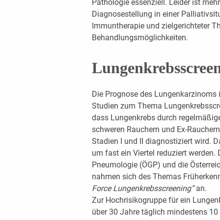
Pathologie essenziell. Leider ist mehr
Diagnosestellung in einer Palliativsit
Immuntherapie und zielgerichteter T
Behandlungsmöglichkeiten.
Lungenkrebsscree
Die Prognose des Lungenkarzinoms i
Studien zum Thema Lungenkrebsscre
dass Lungenkrebs durch regelmäßig
schweren Rauchern und Ex-Rauchern w
Stadien I und II diagnostiziert wird.
um fast ein Viertel reduziert werden. 
Pneumologie (ÖGP) und die Österrei
nahmen sich des Themas Früherkenn
Force Lungenkrebsscreening“
an.
Zur Hochrisikogruppe für ein Lunge
über 30 Jahre täglich mindestens 10