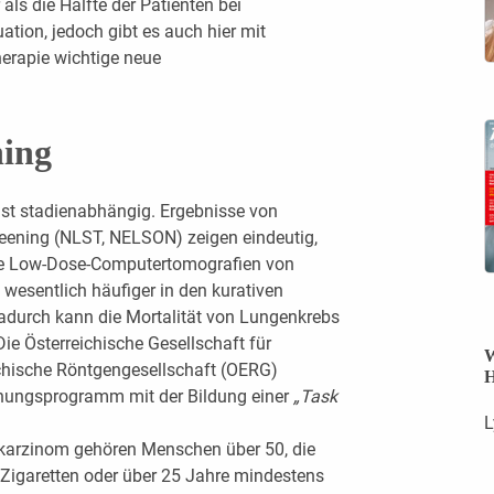
 als die Hälfte der Patienten bei
uation, jedoch gibt es auch hier mit
herapie wichtige neue
ning
st stadienabhängig. Ergebnisse von
ening (NLST, NELSON) zeigen eindeutig,
e Low-Dose-Computertomografien von
esentlich häufiger in den kurativen
 Dadurch kann die Mortalität von Lungenkrebs
Die Österreichische Gesellschaft für
W
chische Röntgengesellschaft (OERG)
H
ungsprogramm mit der Bildung einer
„Task
L
nkarzinom gehören Menschen über 50, die
 Zigaretten oder über 25 Jahre mindestens