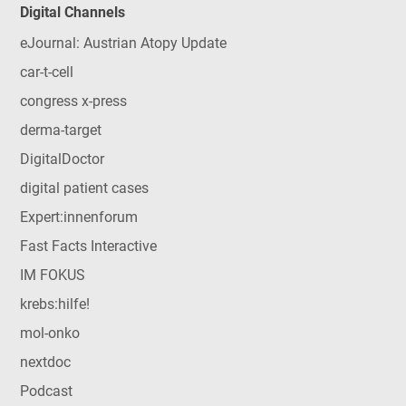
Digital Channels
eJournal: Austrian Atopy Update
car-t-cell
congress x-press
derma-target
DigitalDoctor
digital patient cases
Expert:innenforum
Fast Facts Interactive
IM FOKUS
krebs:hilfe!
mol-onko
nextdoc
Podcast