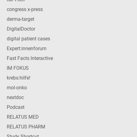
congress x-press
derma-target
DigitalDoctor
digital patient cases
Expert:innenforum
Fast Facts Interactive
IM FOKUS
krebs:hilfe!
mol-onko
nextdoc
Podcast
RELATUS MED
RELATUS PHARM
Study Shortcut