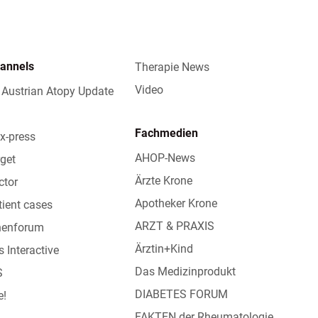
hannels
Therapie News
Video
 Austrian Atopy Update
Fachmedien
x-press
AHOP-News
get
Ärzte Krone
ctor
Apotheker Krone
tient cases
ARZT & PRAXIS
nnenforum
Ärztin+Kind
s Interactive
Das Medizinprodukt
S
DIABETES FORUM
e!
FAKTEN der Rheumatologie