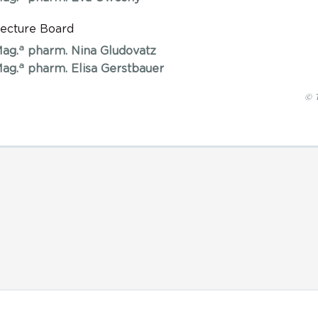
ecture Board
a
ag.
pharm. Nina Gludovatz
a
ag.
pharm. Elisa Gerstbauer
© T