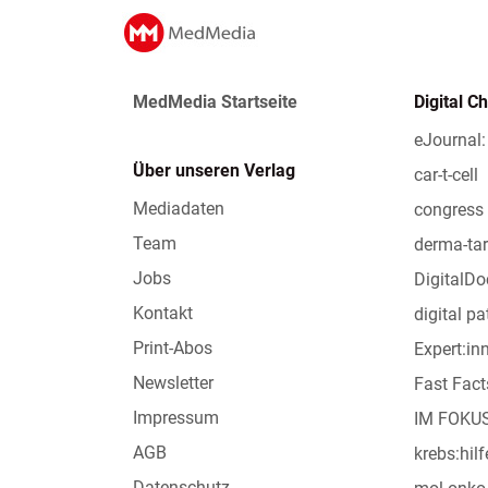
MedMedia Startseite
Digital C
eJournal:
Über unseren Verlag
car-t-cell
Mediadaten
congress 
Team
derma-tar
Jobs
DigitalDo
Kontakt
digital pa
Print-Abos
Expert:i
Newsletter
Fast Fact
Impressum
IM FOKU
AGB
krebs:hilf
Datenschutz