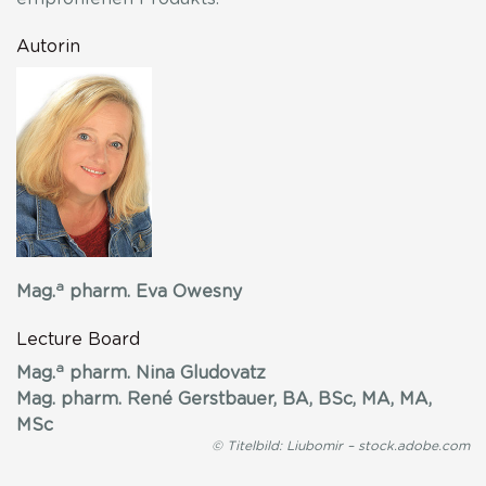
Autorin
a
Mag.
pharm. Eva Owesny
Lecture Board
a
Mag.
pharm. Nina Gludovatz
Mag. pharm. René Gerstbauer, BA, BSc, MA, MA,
MSc
© Titelbild: Liubomir – stock.adobe.com