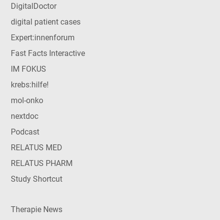
DigitalDoctor
digital patient cases
Expert:innenforum
Fast Facts Interactive
IM FOKUS
krebs:hilfe!
mol-onko
nextdoc
Podcast
RELATUS MED
RELATUS PHARM
Study Shortcut
Therapie News