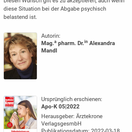
Diesen Wunsch gilt es zu akzeptieren, auch wenn
diese Situation bei der Abgabe psychisch
belastend ist.
Autorin:
a
in
Mag.
pharm. Dr.
Alexandra
Mandl
Ursprünglich erschienen:
Apo-K 05|2022
Herausgeber: Ärztekrone
VerlagsgesmbH
Publikationsdatum: 2022-03-18