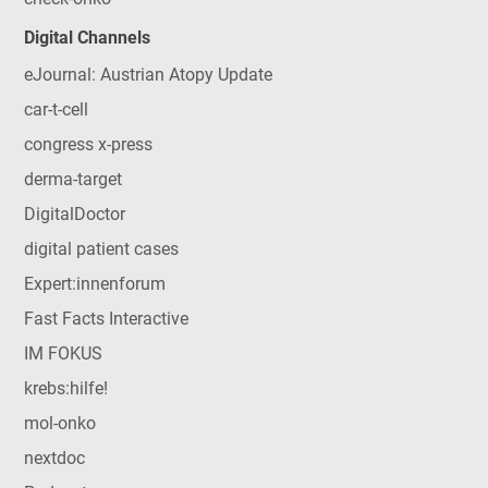
Digital Channels
eJournal: Austrian Atopy Update
car-t-cell
congress x-press
derma-target
DigitalDoctor
digital patient cases
Expert:innenforum
Fast Facts Interactive
IM FOKUS
krebs:hilfe!
mol-onko
nextdoc