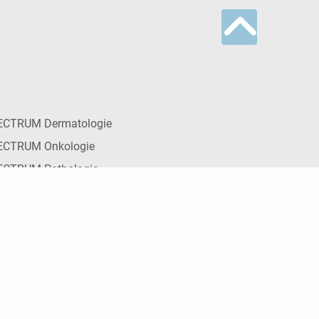
ECTRUM Dermatologie
ECTRUM Onkologie
ECTRUM Pathologie
CTRUM Psychiatrie
ECTRUM Urologie
IVERSUM INNERE MEDIZIN
n Krone
tere