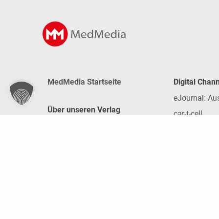
MedMedia Startseite
Digital Chan
eJournal: Au
Über unseren Verlag
car-t-cell
Mediadaten
congress x-p
Team
derma-target
Jobs
DigitalDoctor
Kontakt
digital patie
Print-Abos
Expert:innen
Newsletter
Fast Facts In