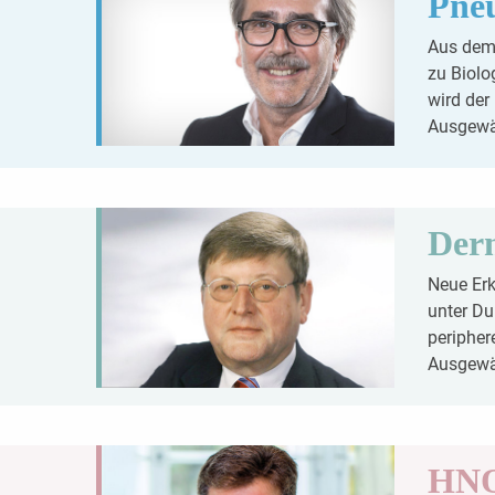
Pne
Aus dem 
zu Biolo
wird der
Ausgewäh
Der
Neue Erk
unter D
peripher
Ausgewäh
HNO 