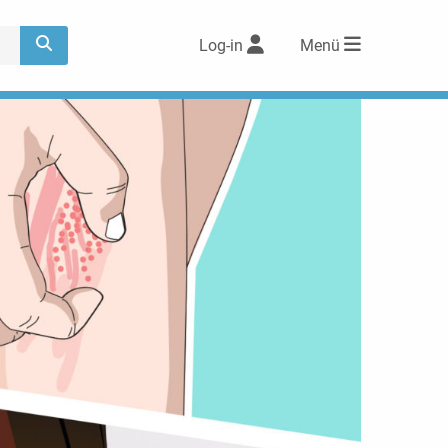
Log-in
Menü