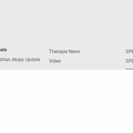
nels
Therapie News
SP
strian Atopy Update
Video
SP
SP
Fachmedien
ress
SPE
AHOP-News
SP
Ärzte Krone
UN
Apotheker Krone
nt cases
Zah
ARZT & PRAXIS
forum
Wei
Ärztin+Kind
teractive