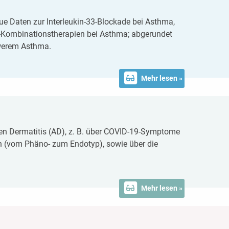
e Daten zur Interleukin-33-Blockade bei Asthma,
a-Kombinationstherapien bei Asthma; abgerundet
hwerem Asthma.
Mehr lesen »
en Dermatitis (AD), z. B. über COVID-19-Symptome
 (vom Phäno- zum Endotyp), sowie über die
Mehr lesen »