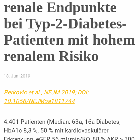
renale Endpunkte
bei Typ-2-Diabetes-
Patienten mit hohem
renalem Risiko
18. Juni 2019
Perkovic et al., NEJM 2019; DOI:
10.1056/NEJMoa1811744
4.401 Patienten (Median: 63a, 16a Diabetes,
HbA1c 8,3 %, 50 % mit kardiovaskulärer
Erkrankung, eGFR 56 ml/min/KO, 88 % AKR > 300