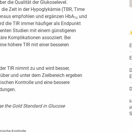
er die Qualität der Glukoselevel.
nd die Zeit in der Hypoglykämie (TBR, Time
ensus empfohlen und ergänzen HbA
und
1c
ird die TIR immer häufiger als Endpunkt
zenten Studien mit einem günstigeren
Ä
re Komplikationen assoziiert. Bei
ine höhere TIR mit einer besseren
E
E
der TIR nimmt zu und wird besser,
D
 über und unter dem Zielbereich ergeben
E
mischen Kontrolle und eine bessere
D
idungen.
H
e the Gold Standard in Glucose
i
S
mische Kontrolle