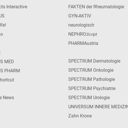
ts Interactive
FAKTEN der Rheumatologie
US
GYN-AKTIV
lfe!
neurologisch
ko
NEPHRO
Script
PHARMAustria
t
SPECTRUM Dermatologie
US MED
SPECTRUM Onkologie
US PHARM
SPECTRUM Pathologie
hortcut
SPECTRUM Psychiatrie
ie News
SPECTRUM Urologie
UNIVERSUM INNERE MEDIZI
Zahn Krone