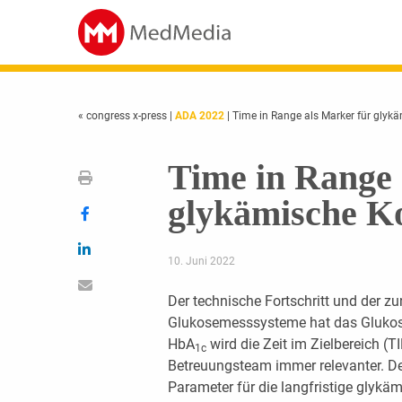
« congress x-press
|
ADA 2022
| Time in Range als Marker für glykä
Time in Range 
glykämische Ko
10. Juni 2022
Der technische Fortschritt und der z
Glukosemesssysteme hat das Glukose
HbA
wird die Zeit im Zielbereich (T
1c
Betreuungsteam immer relevanter. D
Parameter für die langfristige glykäm