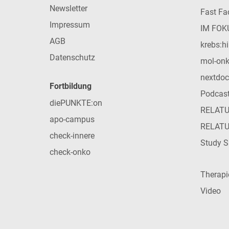
Newsletter
Fast Fac
Impressum
IM FOK
AGB
krebs:hi
Datenschutz
mol-on
nextdoc
Fortbildung
Podcas
diePUNKTE:on
RELAT
apo-campus
RELAT
check-innere
Study S
check-onko
Therap
Video