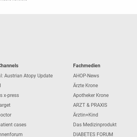
 Channels
Fachmedien
l: Austrian Atopy Update
AHOP-News
l
Ärzte Krone
s x-press
Apotheker Krone
arget
ARZT & PRAXIS
Doctor
Ärztin+Kind
patient cases
Das Medizinprodukt
innenforum
DIABETES FORUM