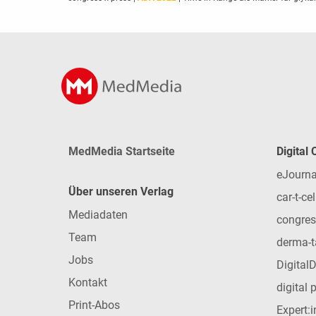
MedMedia Startseite
Digital
eJourna
Über unseren Verlag
car-t-cel
Mediadaten
congres
Team
derma-t
Jobs
Digital
Kontakt
digital 
Print-Abos
Expert: