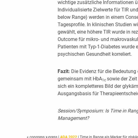
wichtige zusätzliche Informationen üb
Individualisierte Zielwerte für TIR u
below Range) werden in einem Cons
Tagesprofile. In klinischen Studien w
gewählt, eine höhere TIR wurde in re
Outcome für mikro- und makrovaskulä
Patienten mit Typ-1-Diabetes wurde e
psychischen Gesundheit korreliert.
Fazit:
Die Evidenz für die Bedeutung 
gemeinsam mit HbA
sowie der Zeit
1c
sich ein kompletteres Bild der glykä
Ausgangsbasis für Therapieentsche
Session/Symposium: Is Time in Rang
Management?
« congress x-press
|
ADA 2022
| Time in Range als Marker für glykä