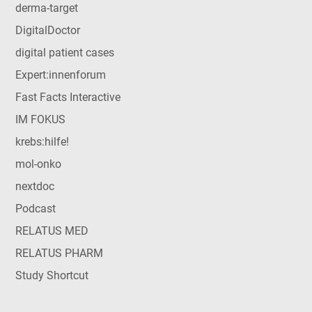
derma-target
DigitalDoctor
digital patient cases
Expert:innenforum
Fast Facts Interactive
IM FOKUS
krebs:hilfe!
mol-onko
nextdoc
Podcast
RELATUS MED
RELATUS PHARM
Study Shortcut