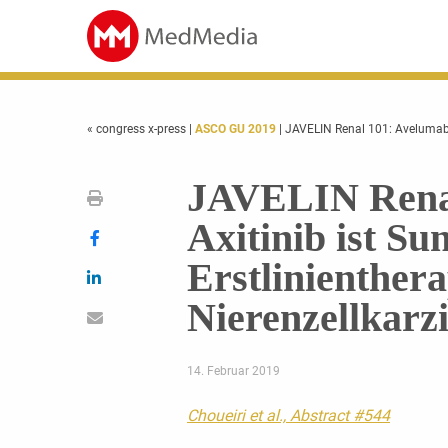
« congress x-press
|
ASCO GU 2019
| JAVELIN Renal 101: Avelumab +
JAVELIN Renal
Axitinib ist Sun
Erstlinienthera
Nierenzellkarz
14. Februar 2019
Choueiri et al., Abstract #544