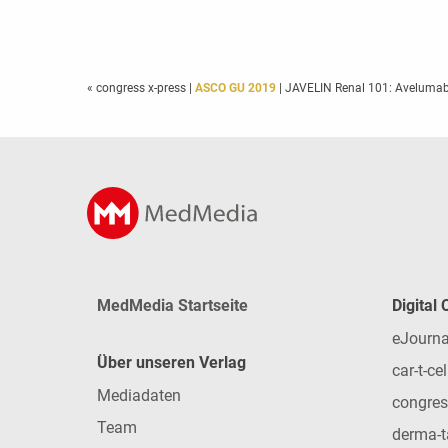
« congress x-press
|
ASCO GU 2019
| JAVELIN Renal 101: Avelumab +
MedMedia Startseite
Digital
eJourna
Über unseren Verlag
car-t-cel
Mediadaten
congres
Team
derma-t