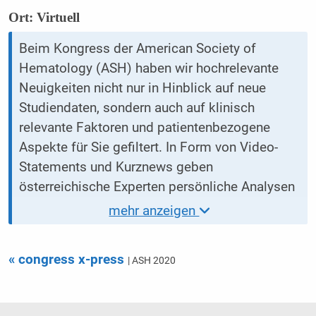
Ort: Virtuell
Beim Kongress der American Society of
Hematology (ASH) haben wir hochrelevante
Neuigkeiten nicht nur in Hinblick auf neue
Studiendaten, sondern auch auf klinisch
relevante Faktoren und patientenbezogene
Aspekte für Sie gefiltert. In Form von Video-
Statements und Kurznews geben
österreichische Experten persönliche Analysen
wieder, wie die Erkenntnisse in den Kontext der
mehr anzeigen
österreichischen Praxis eingeordnet werden
können.
« congress x-press
| ASH 2020
Wir alle hoffen, dass wir Ihnen damit rasch und
effizient Kongressinformation übermitteln
können.