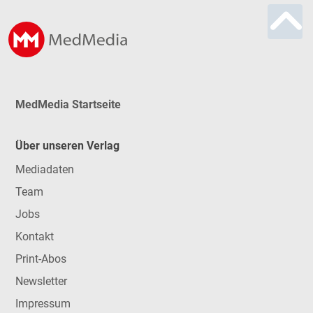
.
Prim. Univ.-Prof. Dr. Felix Keil
Vorstand der 3. Medizinischen
Abteilung für Hämatologie
MedMedia Startseite
und Onkologie, Hanusch
Krankenhaus, Wien
Über unseren Verlag
Mediadaten
.id-14081067 .date {color:#eeeeee!important}
Team
.paidactivation .paidactivation_hint {font-size:
Jobs
0.6em;}
Kontakt
Print-Abos
Newsletter
Impressum