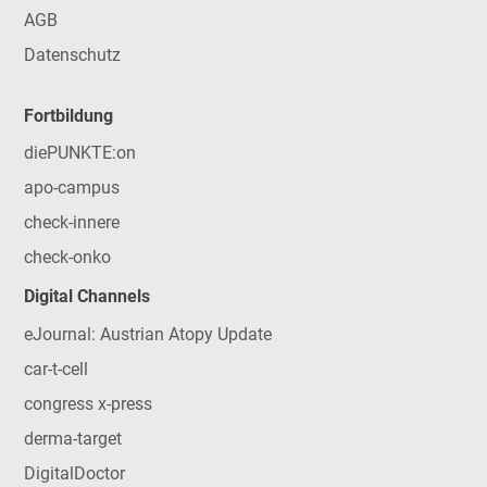
AGB
Datenschutz
Fortbildung
diePUNKTE:on
apo-campus
check-innere
check-onko
Digital Channels
eJournal: Austrian Atopy Update
car-t-cell
congress x-press
derma-target
DigitalDoctor