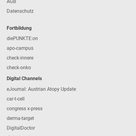
AGB
Datenschutz
Fortbildung
diePUNKTE:on
apo-campus
check-innere
check-onko
Digital Channels
eJournal: Austrian Atopy Update
car-t-cell
congress x-press
derma-target
DigitalDoctor