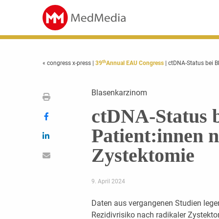
th
« congress x-press
|
39
Annual EAU Congress
| ctDNA-Status bei B
Blasenkarzinom
ctDNA-Status 
Patient:innen 
Zystektomie
9. April 2024
Daten aus vergangenen Studien legen
Rezidivrisiko nach radikaler Zystekt