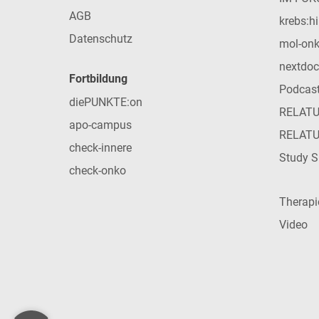
AGB
krebs:hi
Datenschutz
mol-on
nextdoc
Fortbildung
Podcas
diePUNKTE:on
RELAT
apo-campus
RELAT
check-innere
Study S
check-onko
Therap
Video