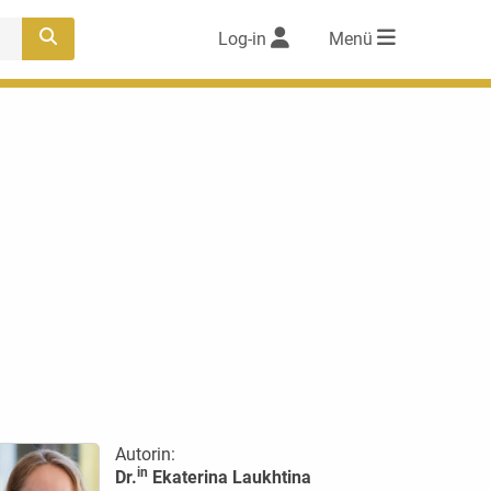
Log-in
Menü
Autorin:
in
Dr.
Ekaterina Laukhtina