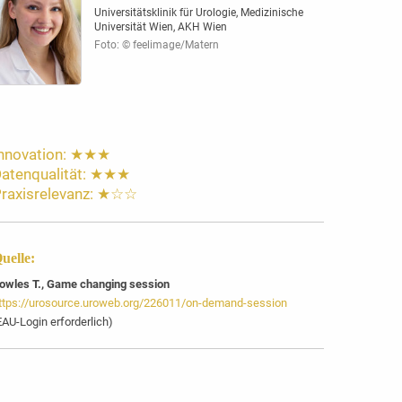
Universitätsklinik für Urologie, Medizinische
Universität Wien, AKH Wien
Foto: © feelimage/Matern
nnovation: ★★★
atenqualität: ★★★
raxisrelevanz: ★☆☆
uelle:
owles T., Game changing session
ttps://urosource.uroweb.org/226011/on-demand-session
EAU-Login erforderlich)