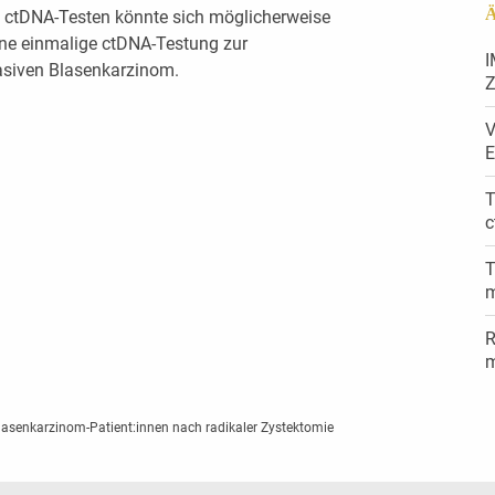
Ä
s ctDNA-Testen könnte sich möglicherweise
eine einmalige ctDNA-Testung zur
I
vasiven Blasenkarzinom.
Z
V
E
T
c
T
m
R
m
lasenkarzinom-Patient:innen nach radikaler Zystektomie