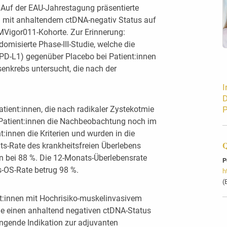
. Auf der EAU-Jahrestagung präsentierte
n mit anhaltendem ctDNA-negativ Status auf
IMVigor011-Kohorte. Zur Erinnerung:
domisierte Phase-III-Studie, welche die
PD-L1) gegenüber Placebo bei Patient:innen
enkrebs untersucht, die nach der
I
D
tient:innen, die nach radikaler Zystekotmie
P
 Patient:innen die Nachbeobachtung noch im
t:innen die Kriterien und wurden in die
-Rate des krankheitsfreien Überlebens
Q
 bei 88 %. Die 12-Monats-Überlebensrate
P
-OS-Rate betrug 98 %.
h
(
nt:innen mit Hochrisiko-muskelinvasivem
ie einen anhaltend negativen ctDNA-Status
ngende Indikation zur adjuvanten