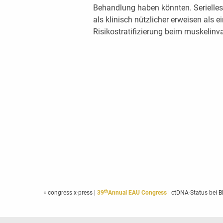
Behandlung haben könnten. Serielle
als klinisch nützlicher erweisen als 
Risikostratifizierung beim muskelin
th
« congress x-press
|
39
Annual EAU Congress
| ctDNA-Status bei B