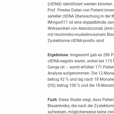
(ctDNA) identifiziert werden könnten
Prof. Powles Daten von Patient:inne
serieller ctDNA Überwachung in der 
IMvigor011 ist eine doppelblinde, ran
Wirksamkeit von Atezolizumab (Anti-
mit Hochrisiko-muskelinvasivem Blas
Zystektomie ctDNA-positiv sind.
Ergebnisse:
Insgesamt gab es 286 Pa
ctDNA-negativ waren, wobei bei 115
Gange ist – somit erfüllen 171 Patien
Analyse aufgenommen. Die 12-Monats
betrug 92 % und lag nach 18 Monaten
(OS) betrug 100 % und die 18-Monats
Fazit:
Diese Studie zeigt, dass Patie
Blasenkrebs, die nach der Zystektom
aufweisen, möglicherweise keine zwi