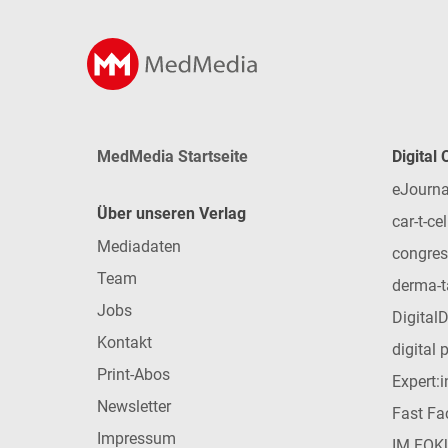
MedMedia Startseite
Digital
eJourna
Über unseren Verlag
car-t-cel
Mediadaten
congres
Team
derma-t
Jobs
Digital
Kontakt
digital 
Print-Abos
Expert:
Newsletter
Fast Fac
Impressum
IM FOK