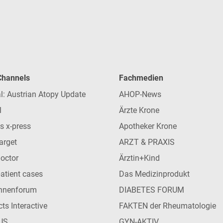
 Channels
Fachmedien
l: Austrian Atopy Update
AHOP-News
l
Ärzte Krone
s x-press
Apotheker Krone
arget
ARZT & PRAXIS
Doctor
Ärztin+Kind
patient cases
Das Medizinprodukt
innenforum
DIABETES FORUM
ts Interactive
FAKTEN der Rheumatologie
US
GYN-AKTIV