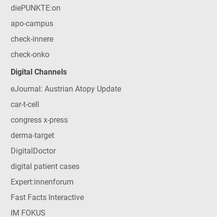
diePUNKTE:on
apo-campus
check-innere
check-onko
Digital Channels
eJournal: Austrian Atopy Update
car-t-cell
congress x-press
derma-target
DigitalDoctor
digital patient cases
Expert:innenforum
Fast Facts Interactive
IM FOKUS