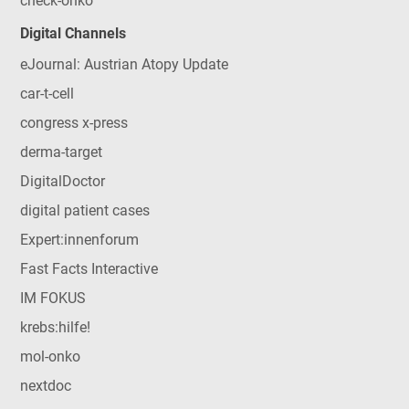
check-onko
Digital Channels
eJournal: Austrian Atopy Update
car-t-cell
congress x-press
derma-target
DigitalDoctor
digital patient cases
Expert:innenforum
Fast Facts Interactive
IM FOKUS
krebs:hilfe!
mol-onko
nextdoc