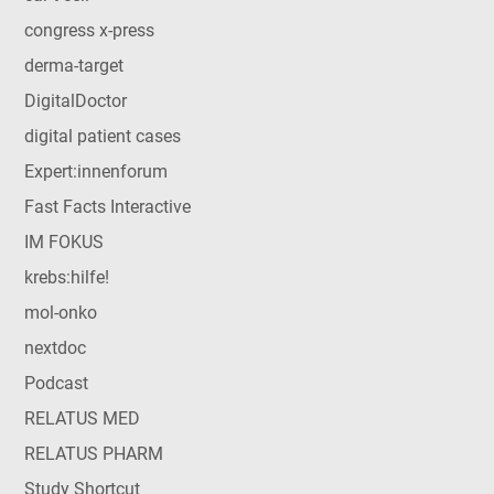
congress x-press
derma-target
DigitalDoctor
digital patient cases
Expert:innenforum
Fast Facts Interactive
IM FOKUS
krebs:hilfe!
mol-onko
nextdoc
Podcast
RELATUS MED
RELATUS PHARM
Study Shortcut