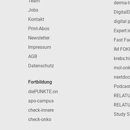
Team
derma-t
Jobs
Digital
Kontakt
digital 
Print-Abos
Expert:
Newsletter
Fast Fac
Impressum
IM FOK
AGB
krebs:hi
Datenschutz
mol-on
nextdoc
Fortbildung
Podcas
diePUNKTE:on
RELAT
apo-campus
RELAT
check-innere
Study S
check-onko