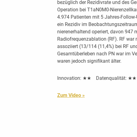
bezüglich der Rezidivrate und des G
Operation bei T1aN0M0-Nierenzellka
4.974 Patienten mit 5 Jahres-Follow-
ein Rezidiv im Beobachtungszeitrau
nierenerhaltend operiert, davon 947 
Radiofrequenzablation (RF). RF war m
assoziiert (13/114 (11,4%) bei RF un
Gesamtüberleben nach PN war im Verg
waren jedoch signifikant älter.
Innovation: ★★ Datenqualität: ★
Zum Video »