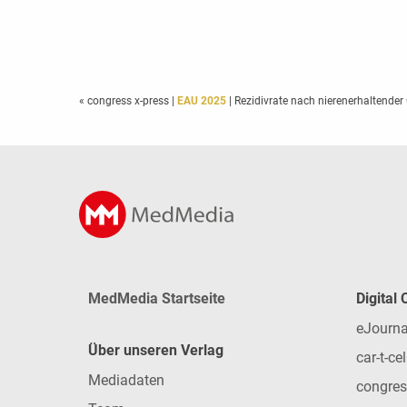
« congress x-press
|
EAU 2025
| Rezidivrate nach nierenerhaltende
MedMedia Startseite
Digital
eJourna
Über unseren Verlag
car-t-cel
Mediadaten
congres