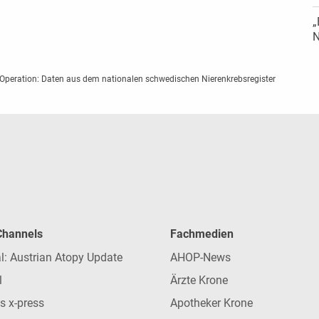
„
N
r Operation: Daten aus dem nationalen schwedischen Nierenkrebsregister
 Channels
Fachmedien
l: Austrian Atopy Update
AHOP-News
l
Ärzte Krone
s x-press
Apotheker Krone