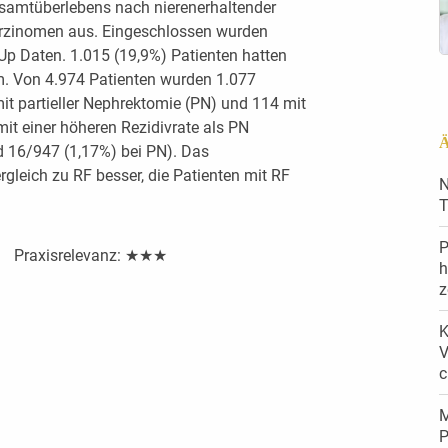
esamtüberlebens nach nierenerhaltender
rzinomen aus. Eingeschlossen wurden
Up Daten. 1.015 (19,9%) Patienten hatten
m. Von 4.974 Patienten wurden 1.077
mit partieller Nephrektomie (PN) und 114 mit
it einer höheren Rezidivrate als PN
Ä
d 16/947 (1,17%) bei PN). Das
leich zu RF besser, die Patienten mit RF
N
T
P
★ Praxisrelevanz: ★★★
h
z
K
V
c
M
P