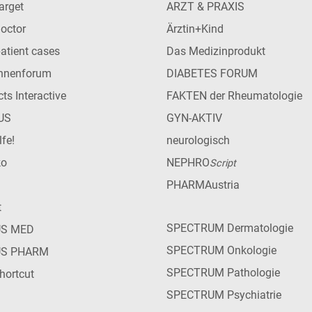
arget
ARZT & PRAXIS
Doctor
Ärztin+Kind
patient cases
Das Medizinprodukt
innenforum
DIABETES FORUM
ts Interactive
FAKTEN der Rheumatologie
US
GYN-AKTIV
lfe!
neurologisch
ko
NEPHRO
Script
PHARMAustria
t
SPECTRUM Dermatologie
US MED
SPECTRUM Onkologie
US PHARM
SPECTRUM Pathologie
hortcut
SPECTRUM Psychiatrie