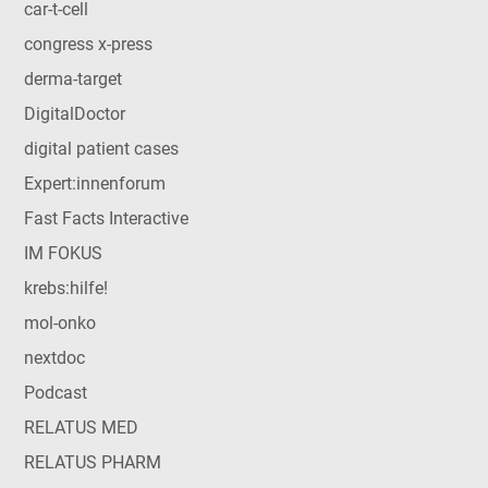
car-t-cell
congress x-press
derma-target
DigitalDoctor
digital patient cases
Expert:innenforum
Fast Facts Interactive
IM FOKUS
krebs:hilfe!
mol-onko
nextdoc
Podcast
RELATUS MED
RELATUS PHARM