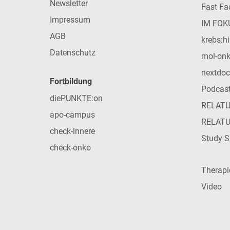
Newsletter
Fast Fac
Impressum
IM FOK
AGB
krebs:hi
Datenschutz
mol-on
nextdoc
Fortbildung
Podcas
diePUNKTE:on
RELAT
apo-campus
RELAT
check-innere
Study S
check-onko
Therap
Video