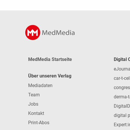
MedMedia Startseite
Digital
eJourna
Über unseren Verlag
car-t-cel
Mediadaten
congres
Team
derma-t
Jobs
Digital
Kontakt
digital 
Print-Abos
Expert: