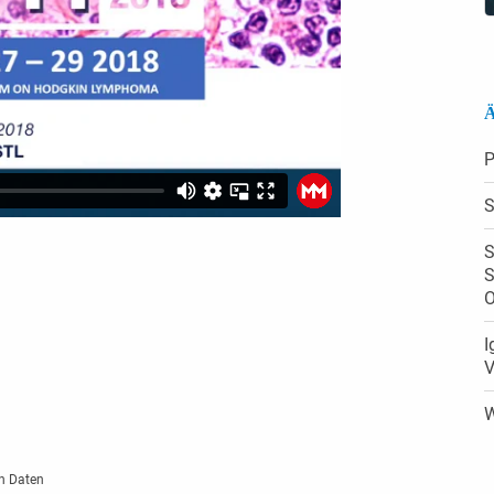
Ä
P
S
S
S
O
I
V
W
n Daten