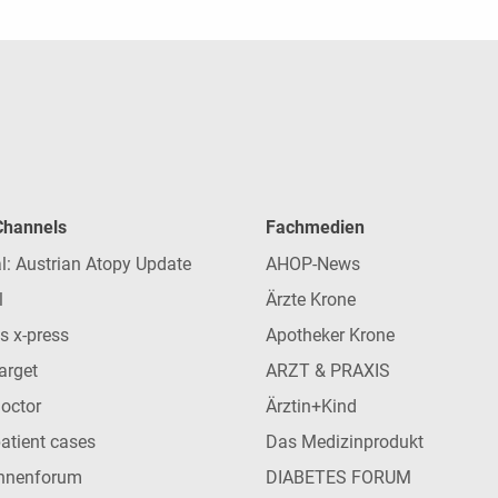
 Channels
Fachmedien
l: Austrian Atopy Update
AHOP-News
l
Ärzte Krone
s x-press
Apotheker Krone
arget
ARZT & PRAXIS
Doctor
Ärztin+Kind
patient cases
Das Medizinprodukt
innenforum
DIABETES FORUM