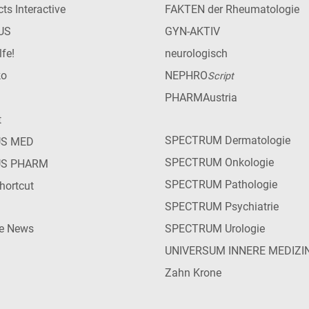
ts Interactive
FAKTEN der Rheumatologie
US
GYN-AKTIV
lfe!
neurologisch
ko
NEPHRO
Script
PHARMAustria
t
SPECTRUM Dermatologie
US MED
SPECTRUM Onkologie
US PHARM
SPECTRUM Pathologie
hortcut
SPECTRUM Psychiatrie
ie News
SPECTRUM Urologie
UNIVERSUM INNERE MEDIZI
Zahn Krone