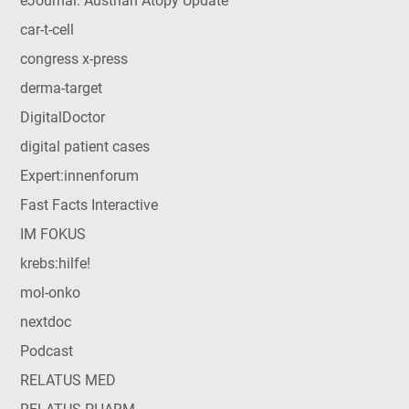
eJournal: Austrian Atopy Update
car-t-cell
congress x-press
derma-target
DigitalDoctor
digital patient cases
Expert:innenforum
Fast Facts Interactive
IM FOKUS
krebs:hilfe!
mol-onko
nextdoc
Podcast
RELATUS MED