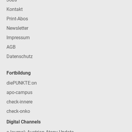
Universitätsklinik für Innere Medizin I,
Kontakt
Medizinische Universität Innsbruck
Präsidentin der ÖDG
Print-Abos
Newsletter
Impressum
AGB
Datenschutz
Fortbildung
diePUNKTE:on
apo-campus
check-innere
check-onko
Digital Channels