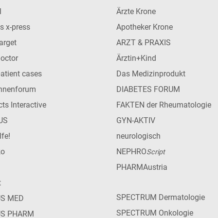
l
Ärzte Krone
s x-press
Apotheker Krone
arget
ARZT & PRAXIS
Doctor
Ärztin+Kind
patient cases
Das Medizinprodukt
innenforum
DIABETES FORUM
ts Interactive
FAKTEN der Rheumatologie
US
GYN-AKTIV
lfe!
neurologisch
ko
NEPHRO
Script
PHARMAustria
t
SPECTRUM Dermatologie
US MED
SPECTRUM Onkologie
US PHARM