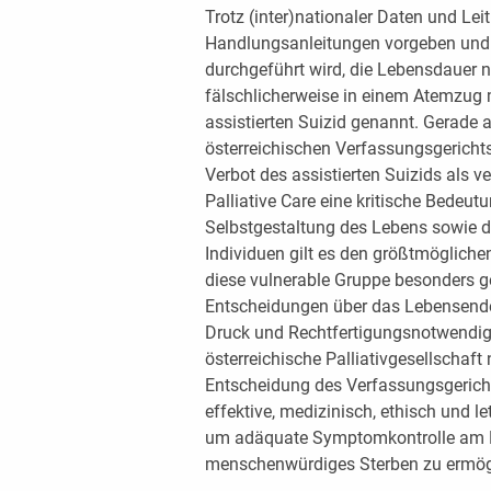
Trotz (inter)nationaler Daten und Leit
Handlungsanleitungen vorgeben und b
durchgeführt wird, die Lebensdauer ni
fälschlicherweise in einem Atemzug mi
assistierten Suizid genannt. Gerade a
österreichischen Verfassungsgericht
Verbot des assistierten Suizids als 
Palliative Care eine kritische Bedeu
Selbstgestaltung des Lebens sowie 
Individuen gilt es den größtmögliche
diese vulnerable Gruppe besonders ge
Entscheidungen über das Lebensende 
Druck und Rechtfertigungsnotwendigk
österreichische Palliativgesellschaft
Entscheidung des Verfassungsgerichts
effektive, medizinisch, ethisch und l
um adäquate Symptomkontrolle am Le
menschenwürdiges Sterben zu ermög