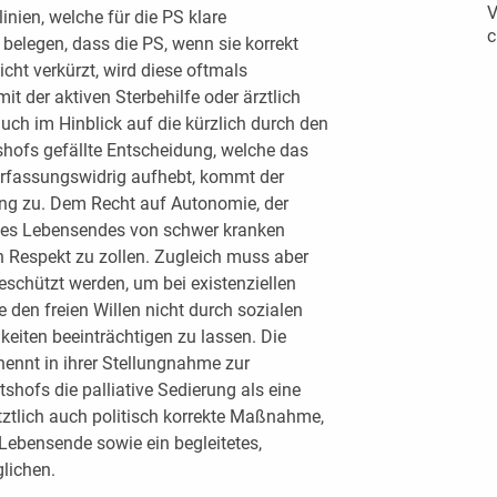
V
linien, welche für die PS klare
c
elegen, dass die PS, wenn sie korrekt
cht verkürzt, wird diese oftmals
t der aktiven Sterbehilfe oder ärztlich
uch im Hinblick auf die kürzlich durch den
shofs gefällte Entscheidung, welche das
verfassungswidrig aufhebt, kommt der
tung zu. Dem Recht auf Autonomie, der
des Lebensendes von schwer kranken
n Respekt zu zollen. Zugleich muss aber
schützt werden, um bei existenziellen
den freien Willen nicht durch sozialen
eiten beeinträchtigen zu lassen. Die
 nennt in ihrer Stellungnahme zur
hofs die palliative Sedierung als eine
etztlich auch politisch korrekte Maßnahme,
bensende sowie ein begleitetes,
lichen.