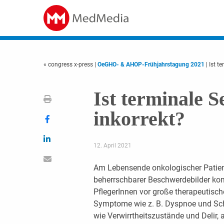
« congress x-press
|
OeGHO- & AHOP-Frühjahrstagung 2021
| Ist t
Ist terminale S
inkorrekt?
12. April 2021
Am Lebensende onkologischer Patien
beherrschbarer Beschwerdebilder ko
PflegerInnen vor große therapeutisc
Symptome wie z. B. Dyspnoe und Sc
wie Verwirrtheitszustände und Delir