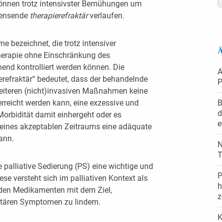
 können trotz intensivster Bemühungen um
bensende
therapierefraktär
verlaufen.
bezeichnet, die trotz intensiver
Ä
erapie ohne Einschränkung des
end kontrolliert werden können. Die
A
refraktär“ bedeutet, dass der behandelnde
P
weiteren (nicht)invasiven Maßnahmen keine
reicht werden kann, eine exzessive und
B
d
Morbidität damit einhergeht oder es
e
b eines akzeptablen Zeitraums eine adäquate
ann.
N
T
e palliative Sedierung (PS) eine wichtige und
P
ese versteht sich im palliativen Kontext als
h
nden Medikamenten mit dem Ziel,
z
aktären Symptomen zu lindern.
K