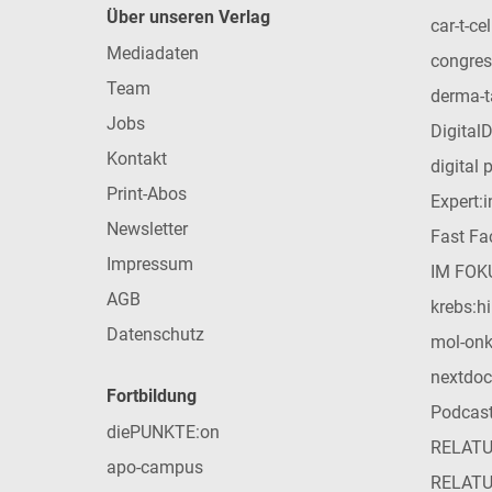
Über unseren Verlag
car-t-cel
Mediadaten
congres
Team
derma-t
Jobs
Digital
Kontakt
digital 
Print-Abos
Expert:
Newsletter
Fast Fac
Impressum
IM FOK
AGB
krebs:hi
Datenschutz
mol-on
nextdoc
Fortbildung
Podcas
diePUNKTE:on
RELAT
apo-campus
RELAT