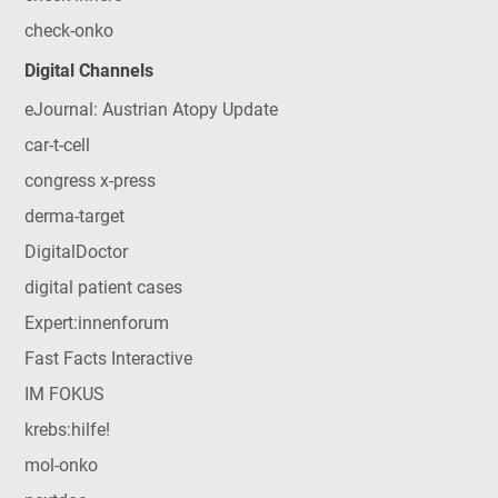
check-onko
Digital Channels
eJournal: Austrian Atopy Update
car-t-cell
congress x-press
derma-target
DigitalDoctor
digital patient cases
Expert:innenforum
Fast Facts Interactive
IM FOKUS
krebs:hilfe!
mol-onko