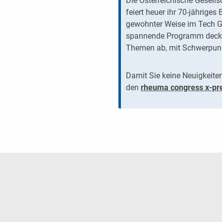
Die Österreichische Gesell
feiert heuer ihr 70-jähriges
gewohnter Weise im Tech G
spannende Programm deckt 
Themen ab, mit Schwerpun
Damit Sie keine Neuigkeite
den
rheu
ma
congress x-pr