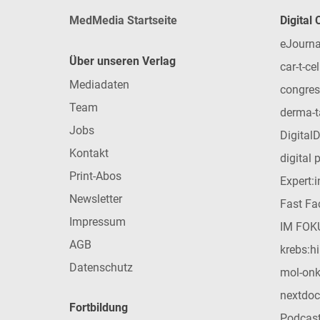
MedMedia Startseite
Digital
eJourna
Über unseren Verlag
car-t-cel
Mediadaten
congres
Team
derma-t
Jobs
Digital
Kontakt
digital 
Print-Abos
Expert:
Newsletter
Fast Fac
Impressum
IM FOK
AGB
krebs:hi
Datenschutz
mol-on
nextdoc
Fortbildung
Podcas