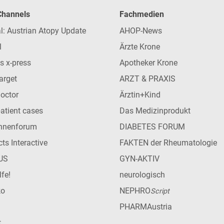
 Channels
Fachmedien
l: Austrian Atopy Update
AHOP-News
l
Ärzte Krone
s x-press
Apotheker Krone
arget
ARZT & PRAXIS
Doctor
Ärztin+Kind
patient cases
Das Medizinprodukt
innenforum
DIABETES FORUM
ts Interactive
FAKTEN der Rheumatologie
US
GYN-AKTIV
lfe!
neurologisch
ko
NEPHRO
Script
PHARMAustria
t