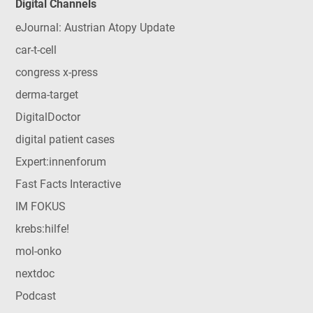
Digital Channels
eJournal: Austrian Atopy Update
car-t-cell
congress x-press
derma-target
DigitalDoctor
digital patient cases
Expert:innenforum
Fast Facts Interactive
IM FOKUS
krebs:hilfe!
mol-onko
nextdoc
Podcast