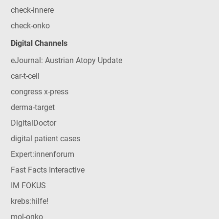
check-innere
check-onko
Digital Channels
eJournal: Austrian Atopy Update
car-t-cell
congress x-press
derma-target
DigitalDoctor
digital patient cases
Expert:innenforum
Fast Facts Interactive
IM FOKUS
krebs:hilfe!
mol-onko