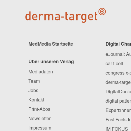
MedMedia Startseite
Digital Cha
eJournal: A
Über unseren Verlag
car-t-cell
Mediadaten
congress x-
Team
derma-targe
Jobs
DigitalDocto
Kontakt
digital pati
Print-Abos
Expert:inne
Newsletter
Fast Facts I
Impressum
IM FOKUS