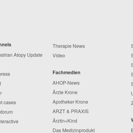
nnels
Therapie News
ustrian Atopy Update
Video
Fachmedien
press
AHOP-News
t
Ärzte Krone
r
Apotheker Krone
ent cases
ARZT & PRAXIS
nforum
Ärztin+Kind
nteractive
Das Medizinprodukt