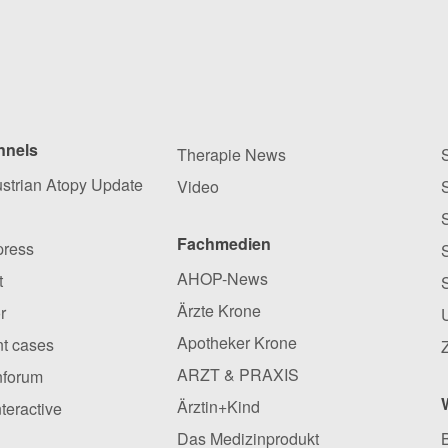
nnels
Therapie News
ustrian Atopy Update
Video
Fachmedien
press
AHOP-News
t
Ärzte Krone
r
Apotheker Krone
ent cases
ARZT & PRAXIS
nforum
Ärztin+Kind
nteractive
Das Medizinprodukt