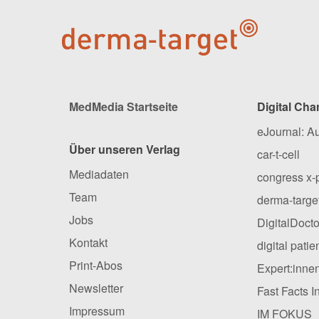
MedMedia Startseite
Digital Cha
eJournal: A
Über unseren Verlag
car-t-cell
Mediadaten
congress x-
Team
derma-targe
Jobs
DigitalDocto
Kontakt
digital pati
Print-Abos
Expert:inne
Newsletter
Fast Facts I
Impressum
IM FOKUS