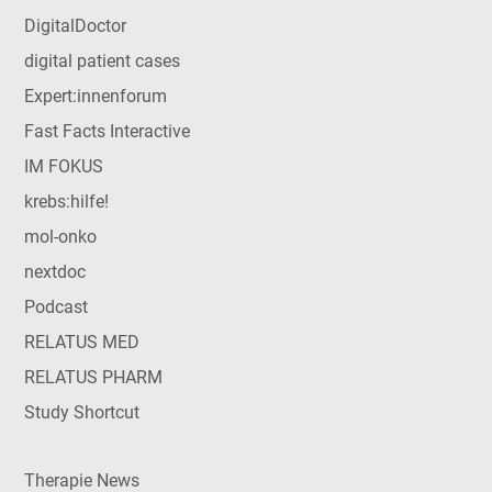
DigitalDoctor
digital patient cases
Expert:innenforum
Fast Facts Interactive
IM FOKUS
krebs:hilfe!
mol-onko
nextdoc
Podcast
RELATUS MED
RELATUS PHARM
Study Shortcut
Therapie News