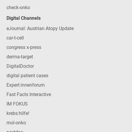
check-onko
Digital Channels
eJournal: Austrian Atopy Update
car-t-cell
congress x-press
derma-target
DigitalDoctor
digital patient cases
Expert:innenforum
Fast Facts Interactive
IM FOKUS
krebs:hilfe!
mol-onko