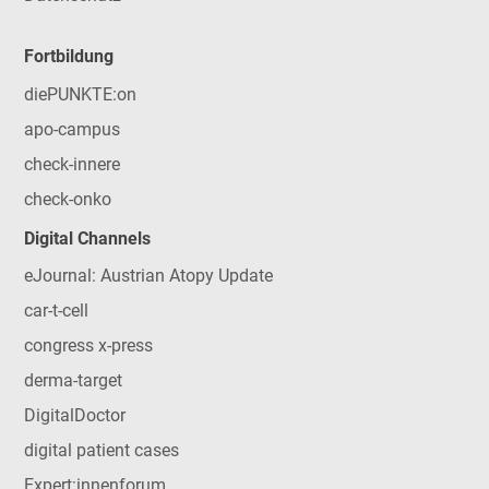
Fortbildung
diePUNKTE:on
apo-campus
check-innere
check-onko
Digital Channels
eJournal: Austrian Atopy Update
car-t-cell
congress x-press
derma-target
DigitalDoctor
digital patient cases
Expert:innenforum