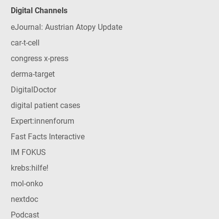
Digital Channels
eJournal: Austrian Atopy Update
car-t-cell
congress x-press
derma-target
DigitalDoctor
digital patient cases
Expert:innenforum
Fast Facts Interactive
IM FOKUS
krebs:hilfe!
mol-onko
nextdoc
Podcast