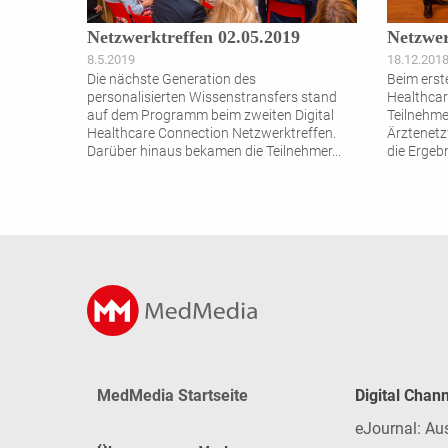
Netzwerktreffen 02.05.2019
Netzwer
8.5.2019
18.12.201
Die nächste Generation des
Beim erst
personalisierten Wissenstransfers stand
Healthcar
auf dem Programm beim zweiten Digital
Teilnehme
Healthcare Connection Netzwerktreffen.
Ärztenetz
Darüber hinaus bekamen die Teilnehmer
...
die Ergeb
MedMedia Startseite
Digital Chan
eJournal: Au