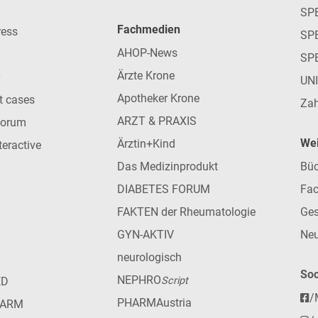
SP
Fachmedien
ress
SPE
AHOP-News
SP
Ärzte Krone
UN
Apotheker Krone
nt cases
Zah
ARZT & PRAXIS
forum
Wei
Ärztin+Kind
teractive
Das Medizinprodukt
Büc
DIABETES FORUM
Fac
FAKTEN der Rheumatologie
Ges
GYN-AKTIV
Neu
neurologisch
Soc
NEPHRO
ED
Script
/
PHARMAustria
HARM