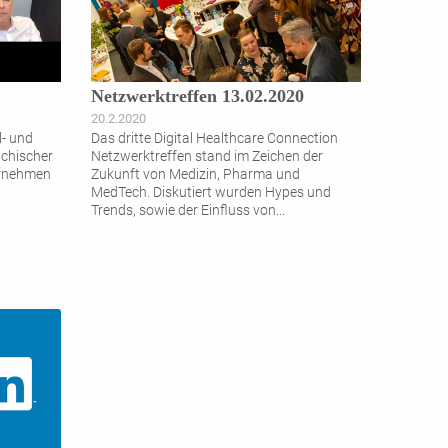
Netzwerktreffen 13.02.2020
20.2.2020
l- und
Das dritte Digital Healthcare Connection
ichischer
Netzwerktreffen stand im Zeichen der
ernehmen
Zukunft von Medizin, Pharma und
MedTech. Diskutiert wurden Hypes und
Trends, sowie der Einfluss von
...