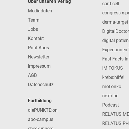
Über unseren Verlag
car-t-cell
Mediadaten
congress x-p
Team
derma-target
Jobs
DigitalDoctor
Kontakt
digital patie
Print-Abos
Expert:innen
Newsletter
Fast Facts In
Impressum
IM FOKUS
AGB
krebs:hilfe!
Datenschutz
mol-onko
nextdoc
Fortbildung
Podcast
diePUNKTE:on
RELATUS M
apo-campus
RELATUS P
check-innere