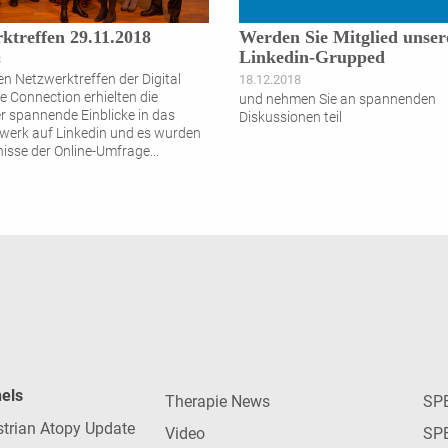
ktreffen 29.11.2018
Werden Sie Mitglied unser
Linkedin-Grupped
8
en Netzwerktreffen der Digital
18.12.2018
e Connection erhielten die
und nehmen Sie an spannenden
r spannende Einblicke in das
Diskussionen teil
werk auf Linkedin und es wurden
nisse der Online-Umfrage
...
nels
Therapie News
SP
strian Atopy Update
Video
SP