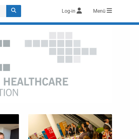
Log-in
Menü