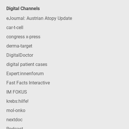
Digital Channels
eJournal: Austrian Atopy Update
car-t-cell
congress x-press
derma-target
DigitalDoctor
digital patient cases
Expert:innenforum
Fast Facts Interactive
IM FOKUS
krebs:hilfe!
mol-onko
nextdoc
Podcast