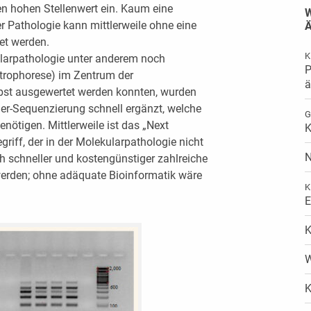
 hohen Stellenwert ein. Kaum eine
W
r Pathologie kann mittlerweile ohne eine
Ä
et werden.
K
larpathologie unter anderem noch
P
ktrophorese) im Zentrum der
ä
lbst ausgewertet werden konnten, wurden
r-Sequenzierung schnell ergänzt, welche
G
enötigen. Mittlerweile ist das „Next
K
riff, der in der Molekularpathologie nicht
N
ch schneller und kostengünstiger zahlreiche
werden; ohne adäquate Bioinformatik wäre
K
E
K
W
K