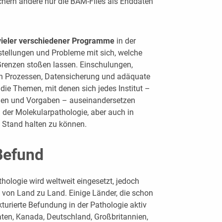
chern andere nur die BAM-Files als Enddaten
 vieler verschiedener Programme
in der
stellungen und Probleme mit sich, welche
 Grenzen stoßen lassen. Einschulungen,
on Prozessen, Datensicherung und adäquate
die Themen, mit denen sich jedes Institut –
en und Vorgaben – auseinandersetzen
 der Molekularpathologie, aber auch in
 Stand halten zu können.
 Befund
thologie wird weltweit eingesetzt, jedoch
g von Land zu Land. Einige Länder, die schon
ukturierte Befundung in der Pathologie aktiv
aaten, Kanada, Deutschland, Großbritannien,