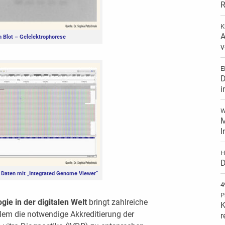
R
K
A
n Blot – Gelelektrophorese
v
E
D
i
W
M
I
H
D
r Daten mit „Integrated Genome Viewer“
4
P
ie in der digitalen Welt
bringt zahlreiche
K
llem die notwendige Akkreditierung der
r