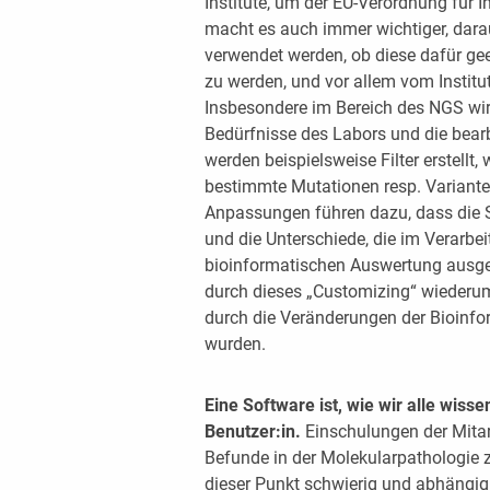
Institute, um der EU-Verordnung für I
macht es auch immer wichtiger, dar
verwendet werden, ob diese dafür geei
zu werden, und vor allem vom Institut 
Insbesondere im Bereich des NGS wir
Bedürfnisse des Labors und die bear
werden beispielsweise Filter erstellt,
bestimmte Mutationen resp. Varianten
Anpassungen führen dazu, dass die S
und die Unterschiede, die im Verarbei
bioinformatischen Auswertung ausge
durch dieses „Customizing“ wiederum 
durch die Veränderungen der Bioinfo
wurden.
Eine Software ist, wie wir alle wiss
Benutzer:in.
Einschulungen der Mitar
Befunde in der Molekularpathologie z
dieser Punkt schwierig und abhängig