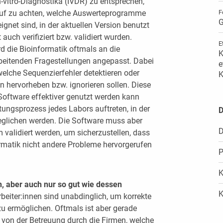
n-vitro-Diagnostika (IVDR) zu entsprechen,
F
auf zu achten, welche Auswerteprogramme
G
gnet sind, in der aktuellen Version benutzt
auch verifiziert bzw. validiert wurden.
E
d die Bioinformatik oftmals an die
K
beitenden Fragestellungen angepasst. Dabei
e
 welche Sequenzierfehler detektieren oder
K
 hervorheben bzw. ignorieren sollen. Diese
oftware effektiver genutzt werden kann
tungsprozess jedes Labors auftreten, in der
D
glichen werden. Die Software muss aber
D
validiert werden, um sicherzustellen, dass
rmatik nicht andere Probleme hervorgerufen
P
K
en, aber auch nur so gut wie dessen
K
beiter:innen sind unabdinglich, um korrekte
u ermöglichen. Oftmals ist aber gerade
 von der Betreuung durch die Firmen, welche