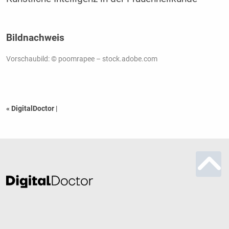
Bildnachweis
Vorschaubild: © poomrapee – stock.adobe.com
« DigitalDoctor
|