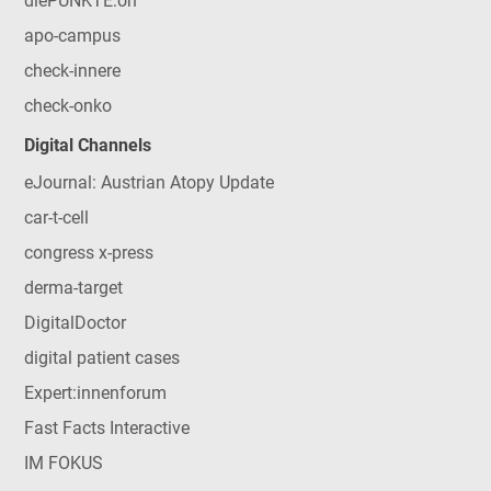
diePUNKTE:on
apo-campus
check-innere
check-onko
Digital Channels
eJournal: Austrian Atopy Update
car-t-cell
congress x-press
derma-target
DigitalDoctor
digital patient cases
Expert:innenforum
Fast Facts Interactive
IM FOKUS