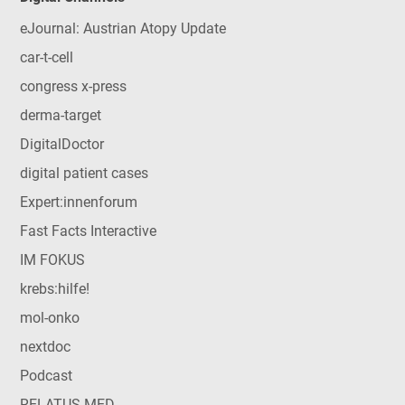
eJournal: Austrian Atopy Update
car-t-cell
congress x-press
derma-target
DigitalDoctor
digital patient cases
Expert:innenforum
Fast Facts Interactive
IM FOKUS
krebs:hilfe!
mol-onko
nextdoc
Podcast
RELATUS MED