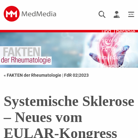
Updates zu
Pathogenese,
Diagnostik
und Therapie
sowie DFP-
Fortbildung
in jeder
Ausgabe.
« FAKTEN der Rheumatologie
|
FdR 02|2023
Systemische Sklerose
– Neues vom
EULAR-Kongress